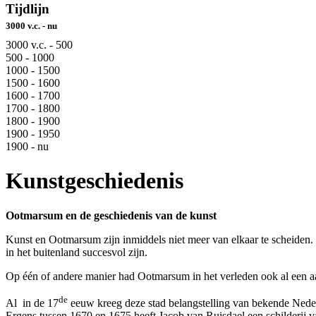
Tijdlijn
3000 v.c. - nu
3000 v.c. - 500
500 - 1000
1000 - 1500
1500 - 1600
1600 - 1700
1700 - 1800
1800 - 1900
1900 - 1950
1900 - nu
Kunstgeschiedenis
Ootmarsum en de geschiedenis van de kunst
Kunst en Ootmarsum zijn inmiddels niet meer van elkaar te scheiden. O
in het buitenland succesvol zijn.
Op één of andere manier had Ootmarsum in het verleden ook al een a
de
Al in de 17
eeuw kreeg deze stad belangstelling van bekende Neder
Ergens tussen 1670 en 1675 heeft Jacob van Ruisdael een schilderij