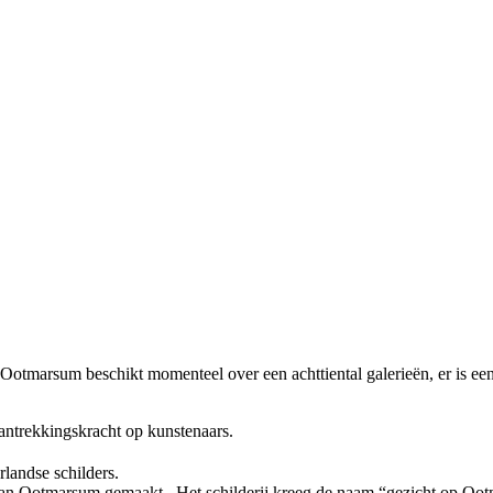
otmarsum beschikt momenteel over een achttiental galerieën, er is een j
antrekkingskracht op kunstenaars.
landse schilders.
 van Ootmarsum gemaakt. Het schilderij kreeg de naam “gezicht op Oo