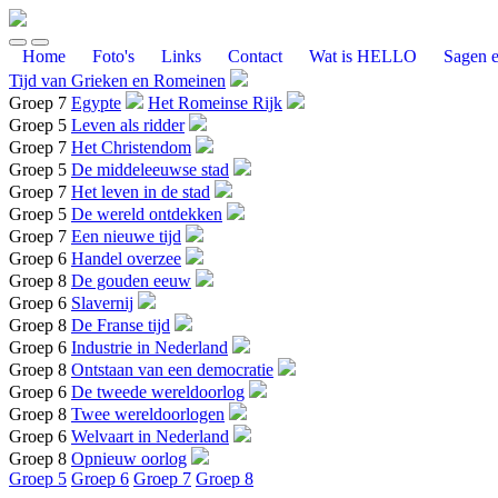
Home
Foto's
Links
Contact
Wat is HELLO
Sagen e
Tijd van Grieken en Romeinen
Groep 7
Egypte
Het Romeinse Rijk
Groep 5
Leven als ridder
Groep 7
Het Christendom
Groep 5
De middeleeuwse stad
Groep 7
Het leven in de stad
Groep 5
De wereld ontdekken
Groep 7
Een nieuwe tijd
Groep 6
Handel overzee
Groep 8
De gouden eeuw
Groep 6
Slavernij
Groep 8
De Franse tijd
Groep 6
Industrie in Nederland
Groep 8
Ontstaan van een democratie
Groep 6
De tweede wereldoorlog
Groep 8
Twee wereldoorlogen
Groep 6
Welvaart in Nederland
Groep 8
Opnieuw oorlog
Groep 5
Groep 6
Groep 7
Groep 8