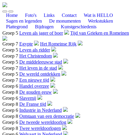
Home
Foto's
Links
Contact
Wat is HELLO
Sagen en legenden
De monumenten
Werkstukken
Plattegrond
Bijdragen
Kunstgeschiedenis
Groep 5
Leven als jager of boer
Tijd van Grieken en Romeinen
Groep 7
Egypte
Het Romeinse Rijk
Groep 5
Leven als ridder
Groep 7
Het Christendom
Groep 5
De middeleeuwse stad
Groep 7
Het leven in de stad
Groep 5
De wereld ontdekken
Groep 7
Een nieuwe tijd
Groep 6
Handel overzee
Groep 8
De gouden eeuw
Groep 6
Slavernij
Groep 8
De Franse tijd
Groep 6
Industrie in Nederland
Groep 8
Ontstaan van een democratie
Groep 6
De tweede wereldoorlog
Groep 8
Twee wereldoorlogen
Groep 6
Welvaart in Nederland