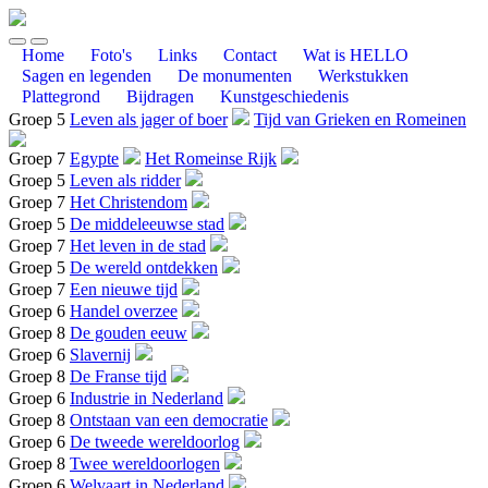
Home
Foto's
Links
Contact
Wat is HELLO
Sagen en legenden
De monumenten
Werkstukken
Plattegrond
Bijdragen
Kunstgeschiedenis
Groep 5
Leven als jager of boer
Tijd van Grieken en Romeinen
Groep 7
Egypte
Het Romeinse Rijk
Groep 5
Leven als ridder
Groep 7
Het Christendom
Groep 5
De middeleeuwse stad
Groep 7
Het leven in de stad
Groep 5
De wereld ontdekken
Groep 7
Een nieuwe tijd
Groep 6
Handel overzee
Groep 8
De gouden eeuw
Groep 6
Slavernij
Groep 8
De Franse tijd
Groep 6
Industrie in Nederland
Groep 8
Ontstaan van een democratie
Groep 6
De tweede wereldoorlog
Groep 8
Twee wereldoorlogen
Groep 6
Welvaart in Nederland