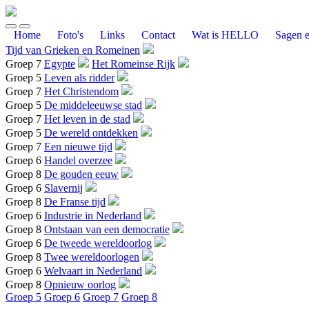
Home
Foto's
Links
Contact
Wat is HELLO
Sagen e
Tijd van Grieken en Romeinen
Groep 7
Egypte
Het Romeinse Rijk
Groep 5
Leven als ridder
Groep 7
Het Christendom
Groep 5
De middeleeuwse stad
Groep 7
Het leven in de stad
Groep 5
De wereld ontdekken
Groep 7
Een nieuwe tijd
Groep 6
Handel overzee
Groep 8
De gouden eeuw
Groep 6
Slavernij
Groep 8
De Franse tijd
Groep 6
Industrie in Nederland
Groep 8
Ontstaan van een democratie
Groep 6
De tweede wereldoorlog
Groep 8
Twee wereldoorlogen
Groep 6
Welvaart in Nederland
Groep 8
Opnieuw oorlog
Groep 5
Groep 6
Groep 7
Groep 8