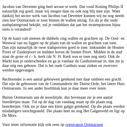
Jacobus van Deventer ging heel secuur te werk. Dat vond Koning Philips II
natuurlijk erg goed, maar wij mogen daar nu ook nog blij mee zijn. Want
dankzij het secure werk van Jacobus van Deventer kunnen wij nu nog steeds
zien hoe Ootmarsum er toen binnen de wallen uitzag. En als je die oude
stadsplattegrond bekijkt, zul je ontdekken dat aan het stratenpatroon bijna
niets is veranderd!
Op de kaart valt meteen de dubbele ring wallen en grachten op. De Oost- en
Westwal van nu liggen op de plaats van de wallen en grachten van toen.
Dan zijn natuurlijk de twee stadspoorten goed te zien: linksonder de Houten
Poort of Zuiderpoort en midden boven de Stenen Poort. Midden in de stad
staat de grote of r.- k. kerk (de N. H. Kerk was er toen nog niet). Ook de
Markt kun je onderscheiden en ga je vandaar de Gasthuisstraat in, dan zie je
daar nòg een gebouw. Dat is het oude Gasthuis waar zieken en zwervers
werden opgevangen.
Rechtsonder is een aantal gebouwen getekend met daar omheen een gracht.
Dat zijn de gebouwen van de Commanderie der Duitse Orde, het latere Huis
Ootmarsum. In een ander hoofdstuk kun je daar meer over lezen.
Buiten Ootmarsum aan de noordzijde, dus bovenaan zie je een aantal
boerderijen staan. Tot op de dag van vandaag staan op die plaats nog
boerderijen. Ook zie je daar een klein galgje getekend. Op die plaats werden
misdadigers terechtgesteld. Die plaats heet nu nog Het Galgenveld en ligt op
De Mors.
Voor meer informatie kijk ook eens op
regiocanon Ootmarsum