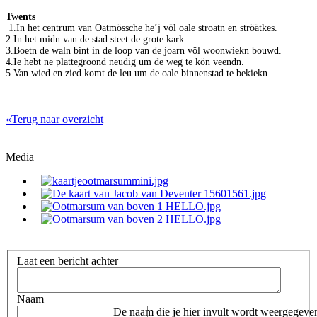
Twents
1.In het centrum van Oatmössche he’j völ oale stroatn en ströätkes.
2.In het midn van de stad steet de grote kark.
3.Boetn de waln bint in de loop van de joarn völ woonwiekn bouwd.
4.Ie hebt ne plattegroond neudig um de weg te kön veendn.
5.Van wied en zied komt de leu um de oale binnenstad te bekiekn.
«Terug naar overzicht
Media
Laat een bericht achter
Naam
De naam die je hier invult wordt weergegeven 