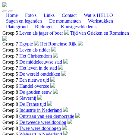
Home
Foto's
Links
Contact
Wat is HELLO
Sagen en legenden
De monumenten
Werkstukken
Plattegrond
Bijdragen
Kunstgeschiedenis
Groep 5
Leven als jager of boer
Tijd van Grieken en Romeinen
Groep 7
Egypte
Het Romeinse Rijk
Groep 5
Leven als ridder
Groep 7
Het Christendom
Groep 5
De middeleeuwse stad
Groep 7
Het leven in de stad
Groep 5
De wereld ontdekken
Groep 7
Een nieuwe tijd
Groep 6
Handel overzee
Groep 8
De gouden eeuw
Groep 6
Slavernij
Groep 8
De Franse tijd
Groep 6
Industrie in Nederland
Groep 8
Ontstaan van een democratie
Groep 6
De tweede wereldoorlog
Groep 8
Twee wereldoorlogen
Groep 6
Welvaart in Nederland