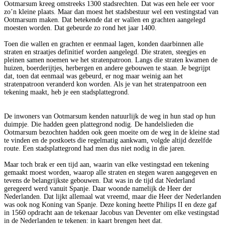
Ootmarsum kreeg omstreeks 1300 stadsrechten. Dat was een hele eer voor
zo’n kleine plaats. Maar dan moest het stadsbestuur wel een vestingstad van
Ootmarsum maken. Dat betekende dat er wallen en grachten aangelegd
moesten worden. Dat gebeurde zo rond het jaar 1400.
Toen die wallen en grachten er eenmaal lagen, konden daarbinnen alle
straten en straatjes definitief worden aangelegd. Die straten, steegjes en
pleinen samen noemen we het stratenpatroon. Langs die straten kwamen de
huizen, boerderijtjes, herbergen en andere gebouwen te staan. Je begrijpt
dat, toen dat eenmaal was gebeurd, er nog maar weinig aan het
stratenpatroon veranderd kon worden. Als je van het stratenpatroon een
tekening maakt, heb je een stadsplattegrond.
De inwoners van Ootmarsum kenden natuurlijk de weg in hun stad op hun
duimpje. Die hadden geen plattegrond nodig. De handelslieden die
Ootmarsum bezochten hadden ook geen moeite om de weg in de kleine stad
te vinden en de postkoets die regelmatig aankwam, volgde altijd dezelfde
route. Een stadsplattegrond had men dus niet nodig in die jaren.
Maar toch brak er een tijd aan, waarin van elke vestingstad een tekening
gemaakt moest worden, waarop alle straten en stegen waren aangegeven en
tevens de belangrijkste gebouwen. Dat was in de tijd dat Nederland
geregeerd werd vanuit Spanje. Daar woonde namelijk de Heer der
Nederlanden. Dat lijkt allemaal wat vreemd, maar die Heer der Nederlanden
was ook nog Koning van Spanje. Deze koning heette Philips II en deze gaf
in 1560 opdracht aan de tekenaar Jacobus van Deventer om elke vestingstad
in de Nederlanden te tekenen: in kaart brengen heet dat.