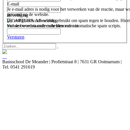
E-mail
Je e-mail adres is nodig voor het verwerken van de reactie, maar wo
getoond op de website.
Beveiliging
De veiligheidscode wordt gebruikt om spam tegen te houden. Hie
mensen worden onderscheiden van automatische spam scripts.
Vul de bovenstaande code hieronder in
Versturen
Basisschool De Meander | Profietstraat 8 | 7631 GR Ootmarsum |
Tel. 0541 291619