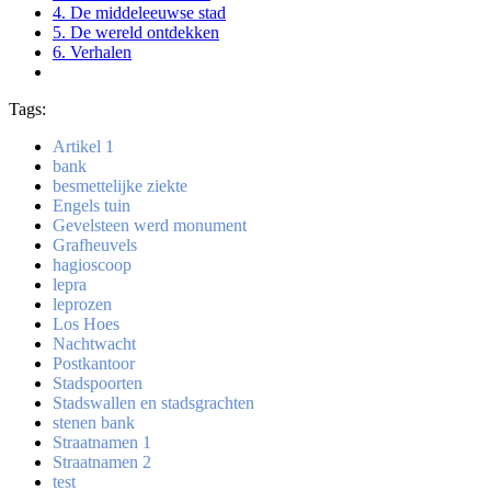
4. De middeleeuwse stad
5. De wereld ontdekken
6. Verhalen
Tags:
Artikel 1
bank
besmettelijke ziekte
Engels tuin
Gevelsteen werd monument
Grafheuvels
hagioscoop
lepra
leprozen
Los Hoes
Nachtwacht
Postkantoor
Stadspoorten
Stadswallen en stadsgrachten
stenen bank
Straatnamen 1
Straatnamen 2
test