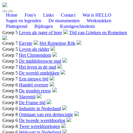
Home
Foto's
Links
Contact
Wat is HELLO
Sagen en legenden
De monumenten
Werkstukken
Plattegrond
Bijdragen
Kunstgeschiedenis
Groep 5
Leven als jager of boer
Tijd van Grieken en Romeinen
Groep 7
Egypte
Het Romeinse Rijk
Groep 5
Leven als ridder
Groep 7
Het Christendom
Groep 5
De middeleeuwse stad
Groep 7
Het leven in de stad
Groep 5
De wereld ontdekken
Groep 7
Een nieuwe tijd
Groep 6
Handel overzee
Groep 8
De gouden eeuw
Groep 6
Slavernij
Groep 8
De Franse tijd
Groep 6
Industrie in Nederland
Groep 8
Ontstaan van een democratie
Groep 6
De tweede wereldoorlog
Groep 8
Twee wereldoorlogen
Groep 6
Welvaart in Nederland