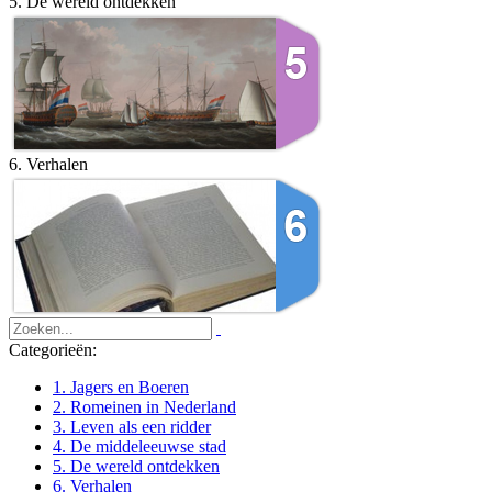
5. De wereld ontdekken
6. Verhalen
Categorieën:
1. Jagers en Boeren
2. Romeinen in Nederland
3. Leven als een ridder
4. De middeleeuwse stad
5. De wereld ontdekken
6. Verhalen