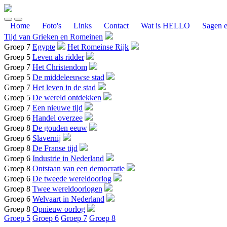
Home
Foto's
Links
Contact
Wat is HELLO
Sagen e
Tijd van Grieken en Romeinen
Groep 7
Egypte
Het Romeinse Rijk
Groep 5
Leven als ridder
Groep 7
Het Christendom
Groep 5
De middeleeuwse stad
Groep 7
Het leven in de stad
Groep 5
De wereld ontdekken
Groep 7
Een nieuwe tijd
Groep 6
Handel overzee
Groep 8
De gouden eeuw
Groep 6
Slavernij
Groep 8
De Franse tijd
Groep 6
Industrie in Nederland
Groep 8
Ontstaan van een democratie
Groep 6
De tweede wereldoorlog
Groep 8
Twee wereldoorlogen
Groep 6
Welvaart in Nederland
Groep 8
Opnieuw oorlog
Groep 5
Groep 6
Groep 7
Groep 8