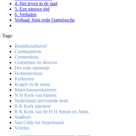
4. Het leven in de stad
5. Een nieuwe tijd
6. Verhalen
Verhaal: Joris redn Oatmössche
Tags:
Brandhoutduivel
Commanderie
Cremershuis
Grafstenen en sleuven
Het rode mannetje
Hofmeiershuis
Kerktoren
Kogels in de muur
Marechausseekazerne
N H Kerk van binnen
Nederlands hervormde kerk
R K Kerk interieur
R K Kerk van de H H Simon en Judas
Stadhuis
Van Gilde tot Siepelmarkt
Vèèrlns