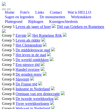
Home
Foto's
Links
Contact
Wat is HELLO
Sagen en legenden
De monumenten
Werkstukken
Plattegrond
Bijdragen
Kunstgeschiedenis
Groep 5
Leven als jager of boer
Tijd van Grieken en Romeinen
Groep 7
Egypte
Het Romeinse Rijk
Groep 5
Leven als ridder
Groep 7
Het Christendom
Groep 5
De middeleeuwse stad
Groep 7
Het leven in de stad
Groep 5
De wereld ontdekken
Groep 7
Een nieuwe tijd
Groep 6
Handel overzee
Groep 8
De gouden eeuw
Groep 6
Slavernij
Groep 8
De Franse tijd
Groep 6
Industrie in Nederland
Groep 8
Ontstaan van een democratie
Groep 6
De tweede wereldoorlog
Groep 8
Twee wereldoorlogen
Groep 6
Welvaart in Nederland