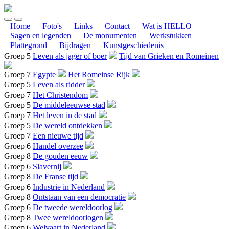
Home
Foto's
Links
Contact
Wat is HELLO
Sagen en legenden
De monumenten
Werkstukken
Plattegrond
Bijdragen
Kunstgeschiedenis
Groep 5
Leven als jager of boer
Tijd van Grieken en Romeinen
Groep 7
Egypte
Het Romeinse Rijk
Groep 5
Leven als ridder
Groep 7
Het Christendom
Groep 5
De middeleeuwse stad
Groep 7
Het leven in de stad
Groep 5
De wereld ontdekken
Groep 7
Een nieuwe tijd
Groep 6
Handel overzee
Groep 8
De gouden eeuw
Groep 6
Slavernij
Groep 8
De Franse tijd
Groep 6
Industrie in Nederland
Groep 8
Ontstaan van een democratie
Groep 6
De tweede wereldoorlog
Groep 8
Twee wereldoorlogen
Groep 6
Welvaart in Nederland